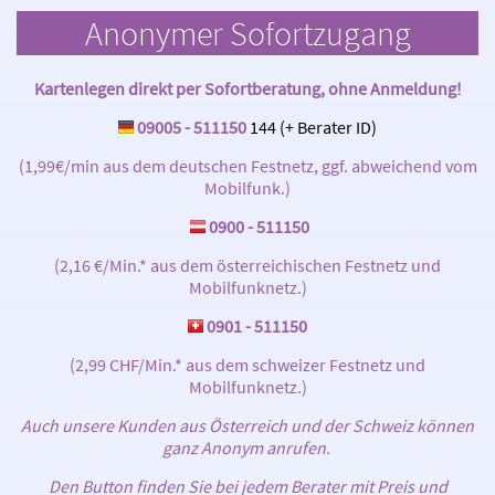
überdurchschnittliche Bezahlung.
Anonymer Sofortzugang
✓
Natürlich werden bei uns auch Gratisgespräche vergütet.
✓
Wir berechnen keine Telefongebühren!
Kartenlegen direkt per Sofortberatung, ohne Anmeldung!
✓
Wir vergüten auch Freiminuten und Zusatzminuten von den
09005 - 511150
144 (+ Berater ID)
Beratern!
(1,99€/min aus dem deutschen Festnetz, ggf. abweichend vom
✓
Unsere Berater erhalten eine stornofreie Auszahlung.
Mobilfunk.)
✓
Als Berater erhalten Sie eine detaillierte Abrechnung
0900 - 511150
Honorare werden jeden Monat Termingerecht vergütet.
(2,16 €/Min.* aus dem österreichischen Festnetz und
✓
Bei uns Zahlen Sie KEINE Portalgebühr!
Mobilfunknetz.)
Werden auch Sie Teil eines starken Teams!
0901 - 511150
Angels of Power
(2,99 CHF/Min.* aus dem schweizer Festnetz und
Mobilfunknetz.)
Auch unsere Kunden aus Österreich und der Schweiz können
ganz Anonym anrufen.
Den Button finden Sie bei jedem Berater mit Preis und