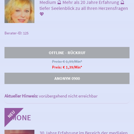
Medium 🔮 Mehr als 20 Jahre Erfahrung 🔮
tiefer Seelenblick zu all Ihren Herzensfragen
💖
Berater-ID: 125
OFFLINE - RÜCKRUF
Preis: € 1,99/Min
*
Preis: € 1,39/Min
*
ANONYM 0900
Aktueller Hinweis:
vorübergehend nicht erreichbar
SIMONE
30 Jahre Erfahrung im Bereich der medialen